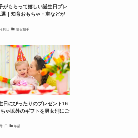
子がもらって嬉しい誕生日プレ
1選｜知育おもちゃ・車などが
1月18日
贈る相手
生日にぴったりのプレゼント16
もちゃ以外のギフトを男女別にご
0月5日
年齢