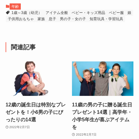
年齢
1歳～3歳（幼児）
アイテム全般
ベビー・キッズ用品
ベビー服
娘
子供用おもちゃ
家族
息子
男の子・女の子
知育玩具・学習玩具
関連記事
12歳の誕生日は特別なプレ
11歳の男の子に贈る誕生日
ゼントを！小6男の子にぴ
プレゼント14選｜高学年・
ったりの14選
小学5年生が喜ぶアイテム
を
2022年2月7日
2022年2月7日