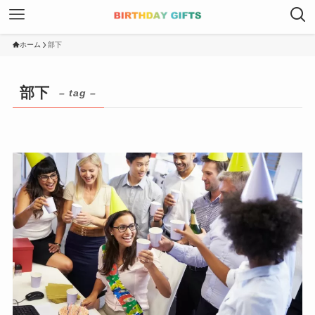
ホーム
部下
部下
– tag –