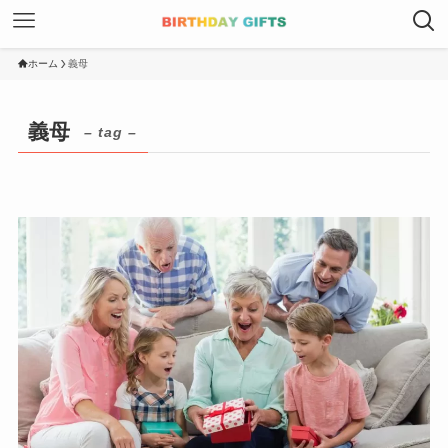
ホーム
義母
義母
– tag –