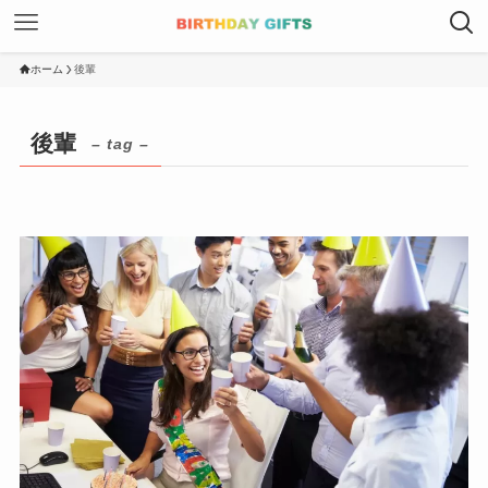
ホーム
後輩
後輩
– tag –