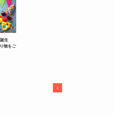
｜誕生
り物をご
1