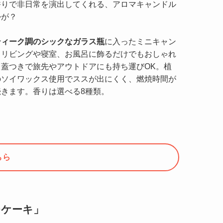
香りで非日常を演出してくれる、アロマキャンドル
かが？
ティーク調のシックなガラス瓶
に入ったミニキャン
。リビングや寝室、お風呂に飾るだけでもおしゃれ
。蓋つきで旅先やアウトドアにも持ち運びOK。植
のソイワックス使用でススが出にくく、燃焼時間が
続きます。香りは選べる8種類。
ちら
チケーキ」