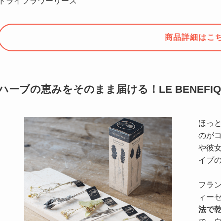
ドライフラワーリース
商品詳細はこ
ハーブの恵みをそのまま届ける！LE BENEFI
ほっ
のが
や彼
イプ
フラ
ィー
法で