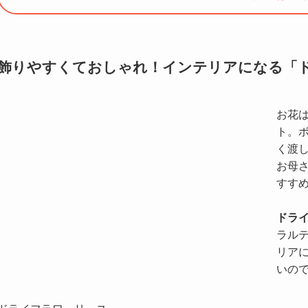
飾りやすくておしゃれ！インテリアになる「
お花
ト。
く渡
お母
すす
ドラ
ラル
リア
いの