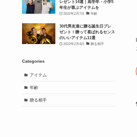
レゼント14選｜高学年・小学5
年生が喜ぶアイテムを
2022年2月7日
年齢
30代男友達に贈る誕生日プレ
ゼント！贈って喜ばれるセンス
のいいアイテム11選
2022年2月4日
贈る相手
Categories
アイテム
年齢
贈る相手