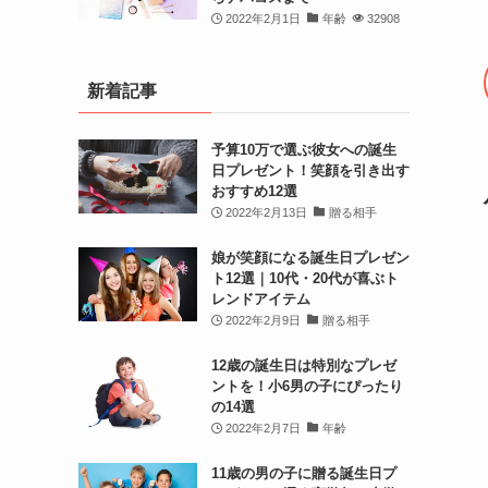
2022年2月1日
年齢
32908
新着記事
予算10万で選ぶ彼女への誕生
日プレゼント！笑顔を引き出す
おすすめ12選
2022年2月13日
贈る相手
娘が笑顔になる誕生日プレゼン
ト12選｜10代・20代が喜ぶト
レンドアイテム
2022年2月9日
贈る相手
12歳の誕生日は特別なプレゼ
ントを！小6男の子にぴったり
の14選
2022年2月7日
年齢
11歳の男の子に贈る誕生日プ