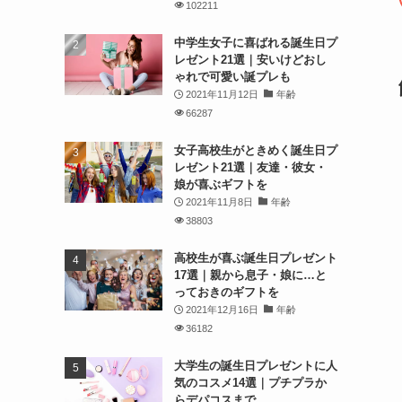
102211
中学生女子に喜ばれる誕生日プ
レゼント21選｜安いけどおし
ゃれで可愛い誕プレも
2021年11月12日
年齢
66287
女子高校生がときめく誕生日プ
レゼント21選｜友達・彼女・
娘が喜ぶギフトを
2021年11月8日
年齢
38803
高校生が喜ぶ誕生日プレゼント
17選｜親から息子・娘に…と
っておきのギフトを
2021年12月16日
年齢
36182
大学生の誕生日プレゼントに人
気のコスメ14選｜プチプラか
らデパコスまで