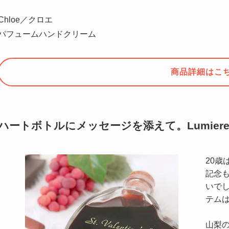
Chloe／クロエ
パフュームハンドクリーム
商品詳細はこ
ハートボトルにメッセージを添えて。Lumie
20
記念
いで
テム
山梨の