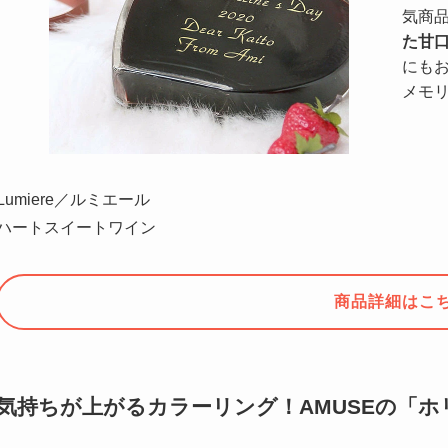
気商
た甘
にも
メモ
Lumiere／ルミエール
ハートスイートワイン
商品詳細はこ
気持ちが上がるカラーリング！AMUSEの「