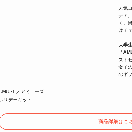
人気
デア
く、
はチ
大学
「AM
スト
女子
のギ
AMUSE／アミューズ
ホリデーキット
商品詳細はこ