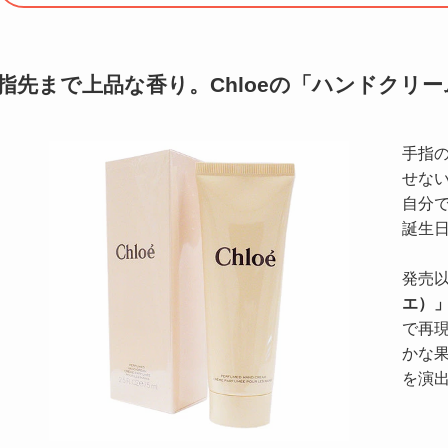
指先まで上品な香り。Chloeの「ハンドクリー
手指
せな
自分
誕生
発売
エ）
で再
かな
を演