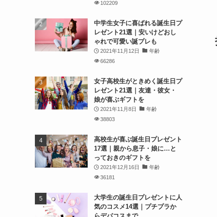
102209
中学生女子に喜ばれる誕生日プ
レゼント21選｜安いけどおし
ゃれで可愛い誕プレも
2021年11月12日
年齢
66286
女子高校生がときめく誕生日プ
レゼント21選｜友達・彼女・
娘が喜ぶギフトを
2021年11月8日
年齢
38803
高校生が喜ぶ誕生日プレゼント
17選｜親から息子・娘に…と
っておきのギフトを
2021年12月16日
年齢
36181
大学生の誕生日プレゼントに人
気のコスメ14選｜プチプラか
らデパコスまで