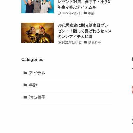
レゼント14選｜高学年・小学5
年生が喜ぶアイテムを
2022年2月7日
年齢
30代男友達に贈る誕生日プレ
ゼント！贈って喜ばれるセンス
のいいアイテム11選
2022年2月4日
贈る相手
Categories
アイテム
年齢
贈る相手