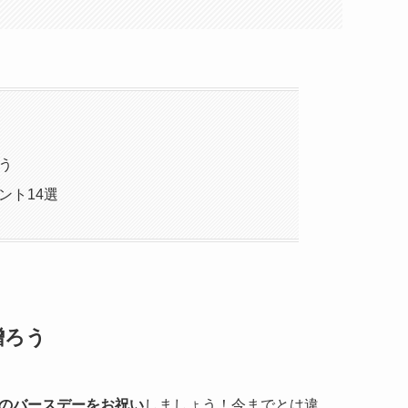
う
ント14選
贈ろう
のバースデーをお祝い
しましょう！今までとは違