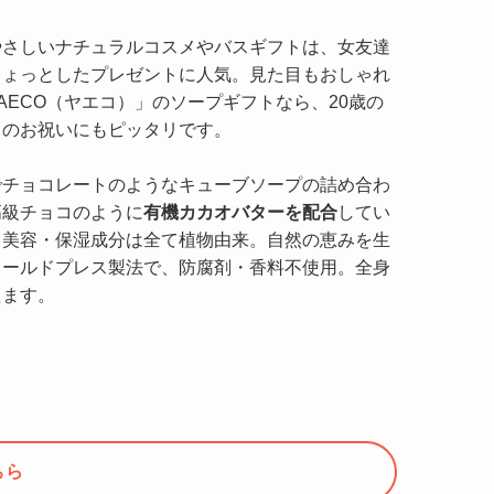
やさしいナチュラルコスメやバスギフトは、女友達
ちょっとしたプレゼントに人気。見た目もおしゃれ
AECO（ヤエコ）」のソープギフトなら、20歳の
日のお祝いにもピッタリです。
でチョコレートのようなキューブソープの詰め合わ
高級チョコのように
有機カカオバターを配合
してい
。美容・保湿成分は全て植物由来。自然の恵みを生
コールドプレス製法で、防腐剤・香料不使用。全身
えます。
ちら