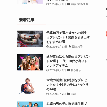
2022年2月1日
年齢
32908
新着記事
予算10万で選ぶ彼女への誕生
日プレゼント！笑顔を引き出す
おすすめ12選
2022年2月13日
贈る相手
娘が笑顔になる誕生日プレゼン
ト12選｜10代・20代が喜ぶト
レンドアイテム
2022年2月9日
贈る相手
12歳の誕生日は特別なプレゼ
ントを！小6男の子にぴったり
の14選
2022年2月7日
年齢
11歳の男の子に贈る誕生日プ