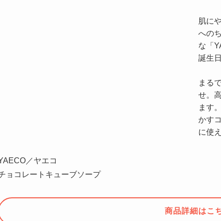
肌に
への
な「Y
誕生
まる
せ。
ます
かす
に使
YAECO／ヤエコ
チョコレートキューブソープ
商品詳細はこ