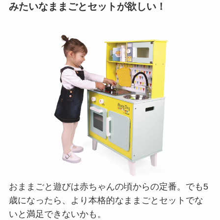
みたいなままごとセットが欲しい！
おままごと遊びは赤ちゃんの頃からの定番。でも5
歳になったら、より本格的なままごとセットでな
いと満足できないかも。