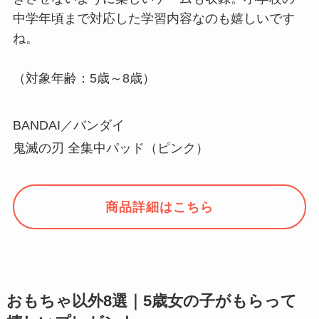
中学年頃まで対応した学習内容なのも嬉しいです
ね。
（対象年齢：5歳～8歳）
BANDAI／バンダイ
鬼滅の刃 全集中パッド（ピンク）
商品詳細はこちら
おもちゃ以外8選｜5歳女の子がもらって