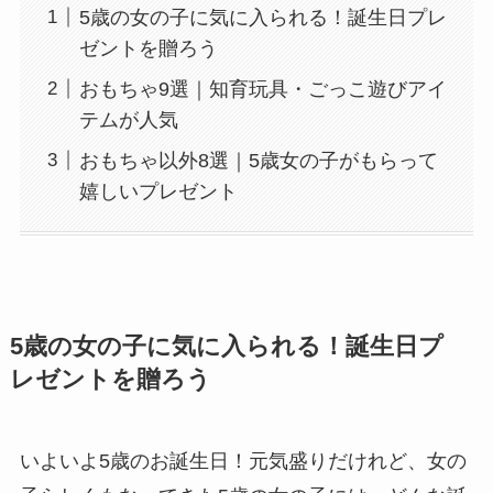
5歳の女の子に気に入られる！誕生日プレ
ゼントを贈ろう
おもちゃ9選｜知育玩具・ごっこ遊びアイ
テムが人気
おもちゃ以外8選｜5歳女の子がもらって
嬉しいプレゼント
5歳の女の子に気に入られる！誕生日プ
レゼントを贈ろう
いよいよ5歳のお誕生日！元気盛りだけれど、女の