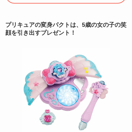
プリキュアの変身パクトは、5歳の女の子の笑
顔を引き出すプレゼント！