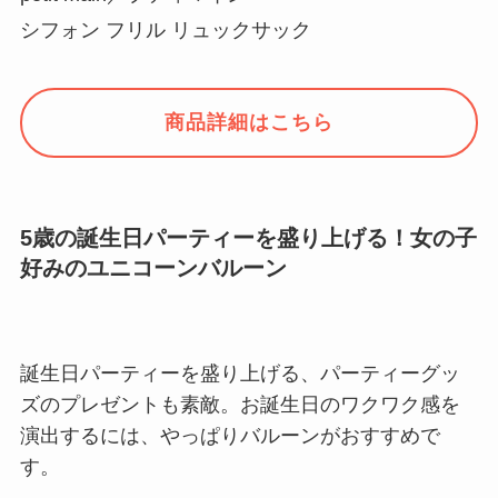
シフォン フリル リュックサック
商品詳細はこちら
5歳の誕生日パーティーを盛り上げる！女の子
好みのユニコーンバルーン
誕生日パーティーを盛り上げる、パーティーグッ
ズのプレゼントも素敵。お誕生日のワクワク感を
演出するには、やっぱりバルーンがおすすめで
す。